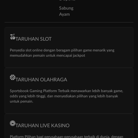
Sabung
Ayam
TARUHAN SLOT
Penyedia slot online dengan beragam pilihan game menarik yang
memudahkan pemain untuk mencapai jackpot
TARUHAN OLAHRAGA
Sportsbook Gaming Platform Terbaik menawarkan lebih banyak game,
odds yang lebih tinggi, dan menyediakan pilihan yang lebih banyak
untuk pemain.
TARUHAN LIVE KASINO
Platform Pilihan bagi perusahaan-perusahaan terbaik di dunia, dengan