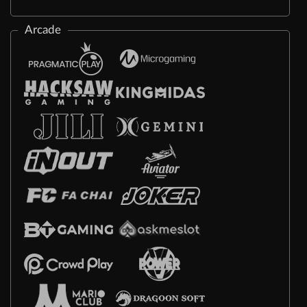
Arcade