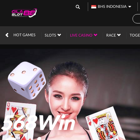
BHS INDONESIA
HOT GAMES
SLOTS
LIVE CASINO
RACE
TOG
568Win