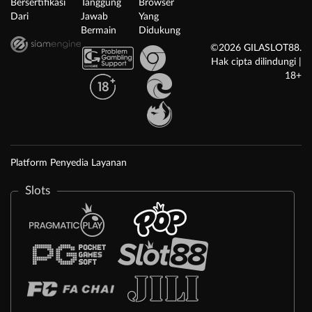
Bersertifikasi
Tanggung
Browser
Dari
Jawab
Yang
Bermain
Didukung
©2026 GILASLOT88.
Hak cipta dilindungi |
18+
Platform Penyedia Layanan
Slots