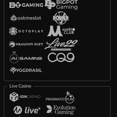
Live Casino