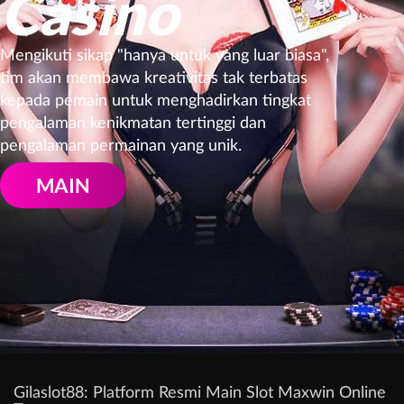
Casino
Mengikuti sikap "hanya untuk yang luar biasa",
tim akan membawa kreativitas tak terbatas
kepada pemain untuk menghadirkan tingkat
pengalaman kenikmatan tertinggi dan
pengalaman permainan yang unik.
MAIN
Gilaslot88: Platform Resmi Main Slot Maxwin Online