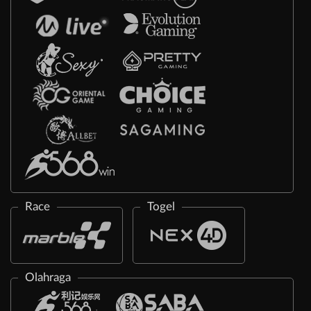
Race
Togel
Olahraga