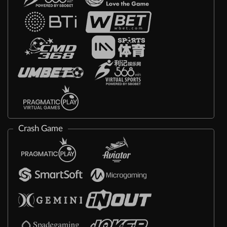
Crash Game