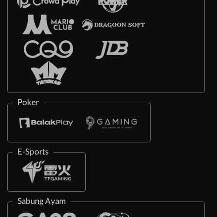
Poker
E-Sports
Sabung Ayam