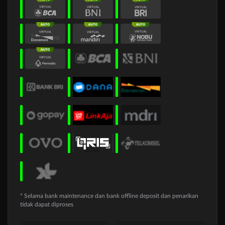
* Selama bank maintenance dan bank offline deposit dan penarikan
tidak dapat diproses