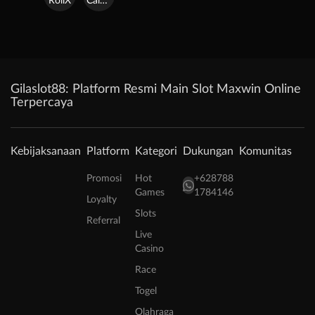
RollX
CaiBalaoCappadocia
Gilaslot88: Platform Resmi Main Slot Maxwin Online
Terpercaya
Kebijaksanaan
Platform
Kategori
Dukungan
Komunitas
Promosi
Hot
+628788
Games
1784146
Loyalty
Slots
Referral
Live
Casino
Race
Togel
Olahraga