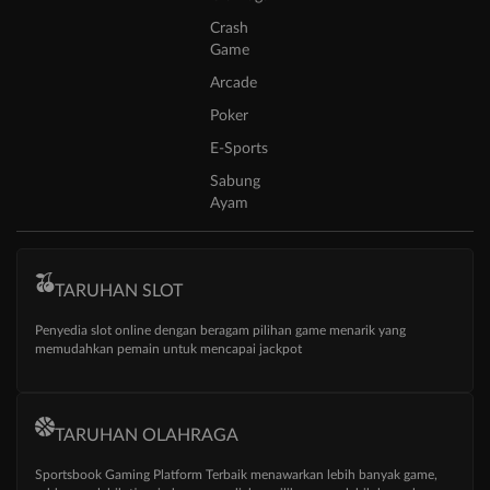
Crash
Game
Arcade
Poker
E-Sports
Sabung
Ayam
TARUHAN SLOT
Penyedia slot online dengan beragam pilihan game menarik yang
memudahkan pemain untuk mencapai jackpot
TARUHAN OLAHRAGA
Sportsbook Gaming Platform Terbaik menawarkan lebih banyak game,