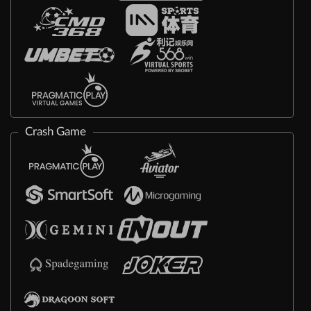
Crash Game