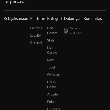
Terpercaya
Kebijaksanaan
Platform
Kategori
Dukungan
Komunitas
Promosi
Hot
+628788
Games
1784146
Loyalty
Slots
Referral
Live
Casino
Race
Togel
Olahraga
Crash
Game
Arcade
Poker
E-Sports