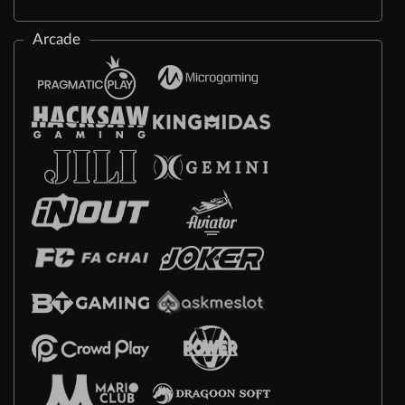
Arcade