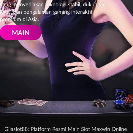
yang menyediakan teknologi stabil, dukungan
lokal, dan pengalaman gaming interaktif
premium di Asia.
MAIN
Gilaslot88: Platform Resmi Main Slot Maxwin Online