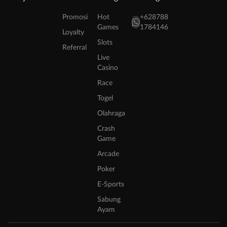
Promosi
Hot
+628788
Games
1784146
Loyalty
Slots
Referral
Live
Casino
Race
Togel
Olahraga
Crash
Game
Arcade
Poker
E-Sports
Sabung
Ayam