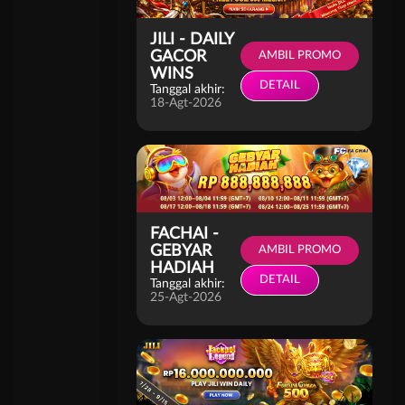
JILI - DAILY
GACOR
AMBIL PROMO
WINS
DETAIL
Tanggal akhir:
18-Agt-2026
FACHAI -
GEBYAR
AMBIL PROMO
HADIAH
DETAIL
Tanggal akhir:
25-Agt-2026