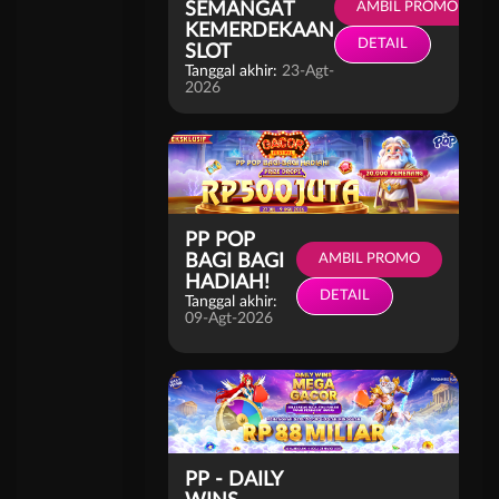
SEMANGAT
AMBIL PROMO
KEMERDEKAAN
DETAIL
SLOT
Tanggal akhir:
23-Agt-
2026
PP POP
BAGI BAGI
AMBIL PROMO
HADIAH!
DETAIL
Tanggal akhir:
09-Agt-2026
PP - DAILY